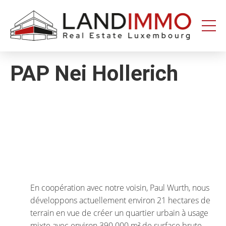
Aller au
Aller
contenu
en
bas
de
page
PAP Nei Hollerich
En coopération avec notre voisin, Paul Wurth, nous
développons actuellement environ 21 hectares de
terrain en vue de créer un quartier urbain à usage
mixte avec environ 390.000 m² de surface brute