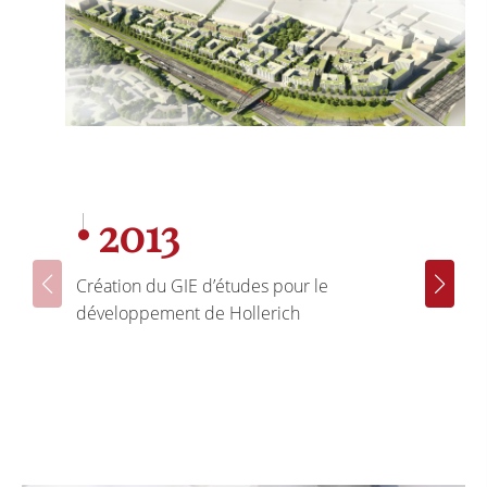
2013
2
Création du GIE d’études pour le
Prése
développement de Hollerich
sites
Holle