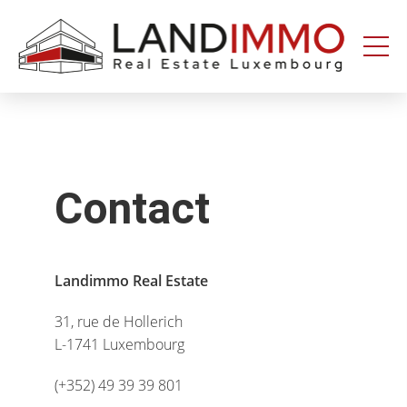
Aller au
Aller
contenu
en
bas
de
page
Landimmo
Contact
Landimmo Real Estate
31, rue de Hollerich
L-1741 Luxembourg
(+352) 49 39 39 801