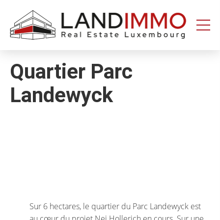
Aller au
Aller
contenu
en
bas
de
page
Quartier Parc
Landewyck
Sur 6 hectares, le quartier du Parc Landewyck est
au cœur du projet Nei Hollerich en cours. Sur une