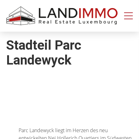
Aller au
Aller
contenu
en
bas
de
page
Stadteil Parc
Landewyck
Parc Landewyck liegt im Herzen des neu
entwickelten Nei Hollerich Quartiers im Südwesten