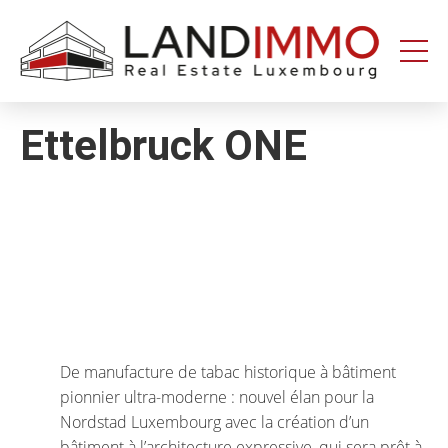
Aller au
Aller
contenu
en
bas
de
page
Ettelbruck ONE
De manufacture de tabac historique à bâtiment
pionnier ultra-moderne : nouvel élan pour la
Nordstad Luxembourg avec la création d’un
bâtiment à l’architecture expressive, qui sera prêt à