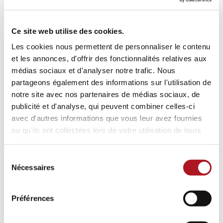
Suivez le lien pour voir le reportage TV et l’article réalisé
par RTL :
RTL – Centre administratif Nordstad: Déi nei
Ce site web utilise des cookies.
Entrée vun Ettelbréck ass op der Ligne droite
Les cookies nous permettent de personnaliser le contenu
et les annonces, d'offrir des fonctionnalités relatives aux
médias sociaux et d'analyser notre trafic. Nous
partageons également des informations sur l'utilisation de
notre site avec nos partenaires de médias sociaux, de
publicité et d'analyse, qui peuvent combiner celles-ci
avec d'autres informations que vous leur avez fournies
ou qu'ils ont collectées lors de votre utilisation de leurs
services.
Sélection
Nécessaires
du
consentement
Préférences