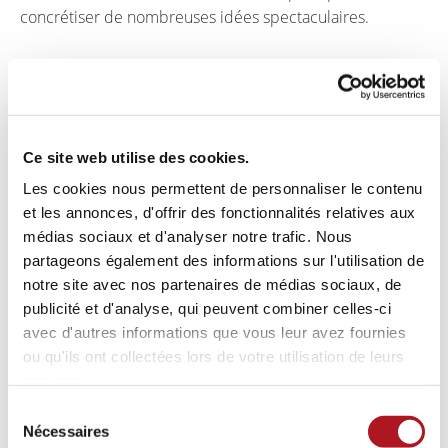
concrétiser de nombreuses idées spectaculaires.
Ce site web utilise des cookies.
Les cookies nous permettent de personnaliser le contenu
Le parc s’étend aujourd’hui sur 1,2 hectare et est classé
et les annonces, d'offrir des fonctionnalités relatives aux
monument national. Dans le cadre du projet «Nei
médias sociaux et d'analyser notre trafic. Nous
Hollerich», il sera transféré à la ville de Luxembourg dans
partageons également des informations sur l'utilisation de
quelques années et deviendra ainsi accessible au public.
notre site avec nos partenaires de médias sociaux, de
D’ici là, certaines mesures doivent encore être prises
publicité et d'analyse, qui peuvent combiner celles-ci
pour que le parc soit utilisable par tous et puisse remplir
avec d'autres informations que vous leur avez fournies
sa fonction de poumon vert central et de lieu de détente
ou qu'ils ont collectées lors de votre utilisation de leurs
et de loisirs pour les habitants des environs.
services.
Sélection
Nécessaires
du