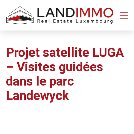
Aller au
Aller
contenu
en
bas
de
page
Projet satellite LUGA
– Visites guidées
dans le parc
Landewyck