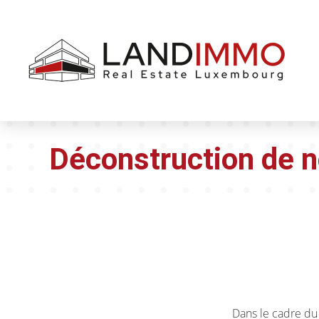
Aller au
Aller
contenu
en
bas
de
page
Déconstruction de no
Dans le cadre du