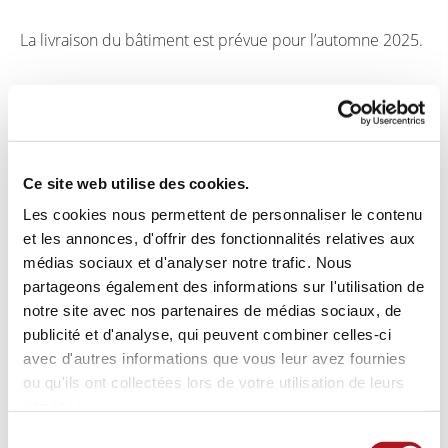
La livraison du bâtiment est prévue pour l’automne 2025.
Ce site web utilise des cookies.
Pour plus d’informations :
Startseite – Ettelbruck One
Les cookies nous permettent de personnaliser le contenu
(ettelbruck-one.lu)
et les annonces, d'offrir des fonctionnalités relatives aux
médias sociaux et d'analyser notre trafic. Nous
partageons également des informations sur l'utilisation de
notre site avec nos partenaires de médias sociaux, de
publicité et d'analyse, qui peuvent combiner celles-ci
avec d'autres informations que vous leur avez fournies
ou qu'ils ont collectées lors de votre utilisation de leurs
services.
© Weidart
Sélection