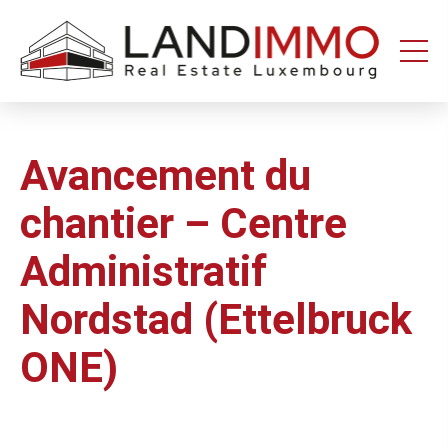
Aller au
Aller
contenu
en
bas
de
page
Avancement du
chantier – Centre
Administratif
Nordstad (Ettelbruck
ONE)