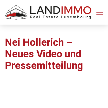
Aller au
Aller
contenu
en
bas
de
page
Nei Hollerich –
Neues Video und
Pressemitteilung