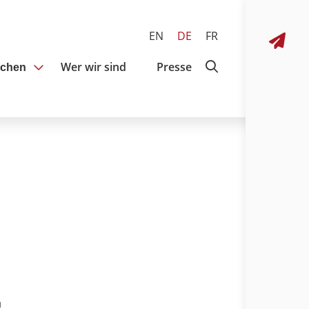
EN
DE
FR
Wer wir sind
Presse
achen
n