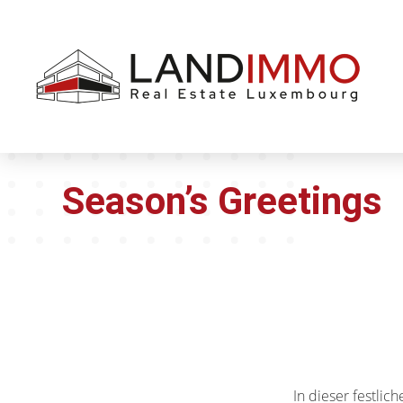
Aller au
Aller
contenu
en
bas
de
page
Season’s Greetings
In dieser festli