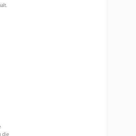
alt.
e
n die