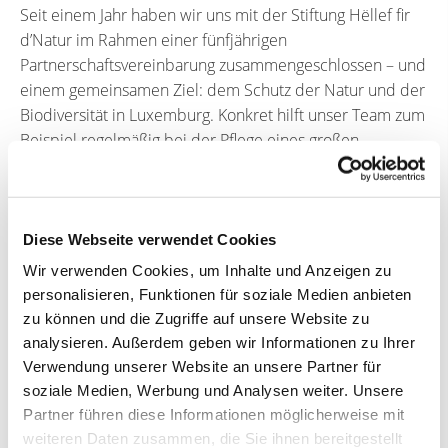
Seit einem Jahr haben wir uns mit der Stiftung Hëllef fir
d’Natur im Rahmen einer fünfjährigen
Partnerschaftsvereinbarung zusammengeschlossen – und
einem gemeinsamen Ziel: dem Schutz der Natur und der
Biodiversität in Luxemburg. Konkret hilft unser Team zum
Beispiel regelmäßig bei der Pflege eines großen
Obstgartens im Naturschutzgebiet Ditgesbaach in
Ettelbrück – so wie es unsere Bienen mit ihrem Honig
tun.
Diese Webseite verwendet Cookies
Wir verwenden Cookies, um Inhalte und Anzeigen zu
personalisieren, Funktionen für soziale Medien anbieten
zu können und die Zugriffe auf unsere Website zu
analysieren. Außerdem geben wir Informationen zu Ihrer
Verwendung unserer Website an unsere Partner für
Weitere Informationen über die Stiftung Hëllef fir d’Natur
soziale Medien, Werbung und Analysen weiter. Unsere
:
www.naturemwelt.lu
Partner führen diese Informationen möglicherweise mit
weiteren Daten zusammen, die Sie ihnen bereitgestellt