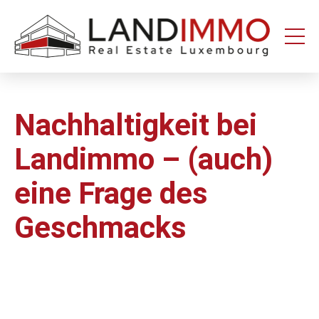
Aller au
Aller
contenu
en
bas
de
page
Nachhaltigkeit bei
Landimmo – (auch)
eine Frage des
Geschmacks