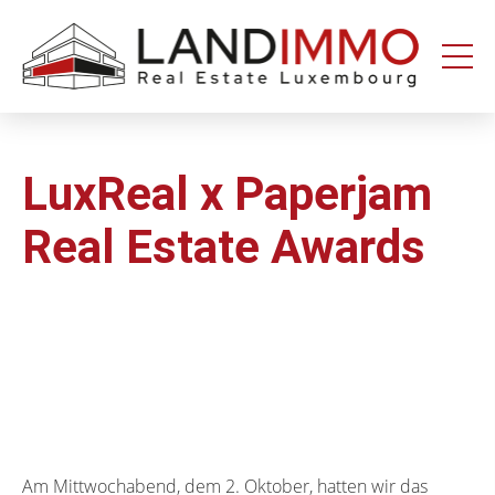
Aller au
Aller
contenu
en
bas
de
page
LuxReal x Paperjam
Real Estate Awards
Am Mittwochabend, dem 2. Oktober, hatten wir das