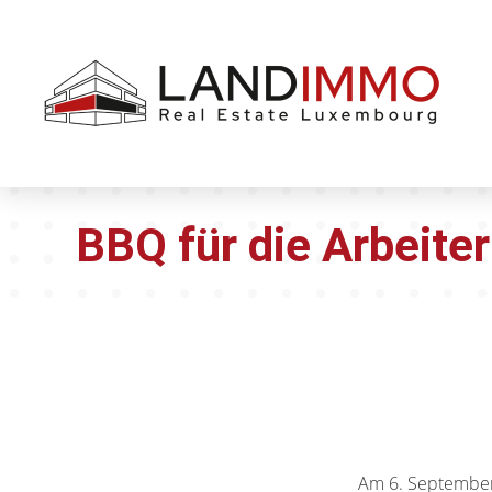
Aller au
Aller
contenu
en
bas
de
page
BBQ für die Arbeiter
Am 6. September o