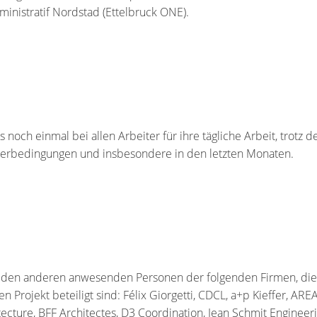
inistratif Nordstad (Ettelbruck ONE).
noch einmal bei allen Arbeiter für ihre tägliche Arbeit, trotz d
terbedingungen und insbesondere in den letzten Monaten.
 den anderen anwesenden Personen der folgenden Firmen, die
n Projekt beteiligt sind: Félix Giorgetti, CDCL, a+p Kieffer, ARE
ecture, BFF Architectes, D3 Coordination, Jean Schmit Engineeri