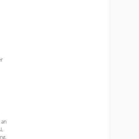
er
 an
AL
ng,