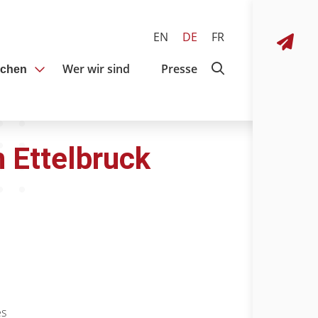
EN
DE
FR
Wer wir sind
Presse
achen
n Ettelbruck
es